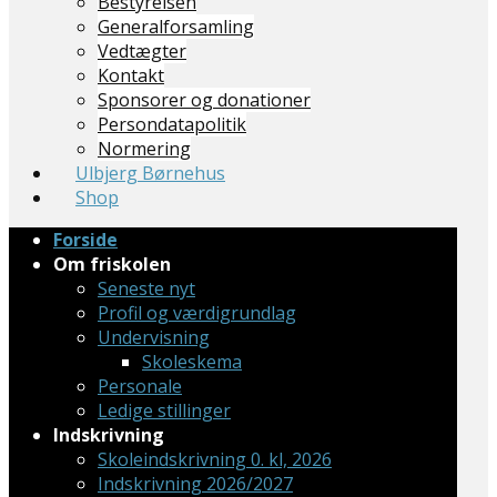
Bestyrelsen
Generalforsamling
Vedtægter
Kontakt
Sponsorer og donationer
Persondatapolitik
​Normering
Ulbjerg Børnehus
Shop
Forside
Om friskolen
Seneste nyt
Profil og værdigrundlag
Undervisning
Skoleskema
Personale
Ledige stillinger
Indskrivning
Skoleindskrivning 0. kl, 2026
Indskrivning 2026/2027