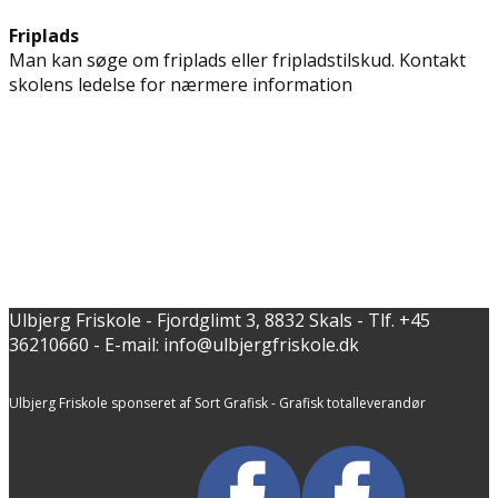
Friplads
Man kan søge om friplads eller fripladstilskud. Kontakt ​
skolens ledelse for nærmere information
Ulbjerg Friskole - Fjordglimt 3, 8832 Skals - Tlf. +45 ​
36210660 - E-mail: info@ulbjergfriskole.dk
Ulbjerg Friskole sponseret af ​Sort Grafisk - Grafisk totalleverandør